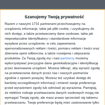
Szanujemy Twoją prywatność
18 czerwca w Ostródzie odbył się piąty koncert
ewangelizacyjny "...by Świat usłyszał". W tym
Razem z naszymi 1731 partnerami przechowujemy na
roku wystąpił zespół Gospel Rain, a
urządzeniu informacje, takie jak pliki cookie, i uzyskujemy do
nich dostęp, a także przetwarzamy dane osobowe, takie jak
wydarzenie prowadziła Patrycja Hurlak.
niepowtarzalne identyfikatory i standardowe informacje
wysyłane przez urządzenie, w celu zapewniania
spersonalizowanych reklam i treści, pomiaru reklam i treści oraz
Warto przeczytać
zbierania opinii odbiorców, a także rozwijania i ulepszania
produktów.
Za Twoją zgodą my i nasi
partnerzy
możemy
Diecezja świętuje pół tysiąclecia
wykorzystywać precyzyjne dane geolokalizacyjne i identyfikację
przez skanowanie urządzeń. Możesz kliknąć, aby wyrazić zgodę
Trzeba zburzyć ten mur
na przetwarzanie danych przez nas i naszych partnerów
Ten absurd trzeba naprawić
zgodnie z opisem powyżej. Możesz też uzyskać dostęp do
bardziej szczegółowych informacji i zmienić swoje preferencje
V. jubileuszowy koncert ewangelizacyjny „…by
przed wyrażeniem zgody lub odmówić jej wyrażenia.
Pamiętaj,
Świat usłyszał” dobiegł końca, bo właściwie dopiero
że niektóre rodzaje przetwarzania danych osobowych mogą nie
wymagać Twojej zgody, ale masz prawo sprzeciwić się takiemu
teraz można odetchnąć, usiąść spokojnie i
przetwarzaniu. Twoje preferencje będą mieć zastosowanie tylko
pomyśleć nad mocą i ogniem minionego