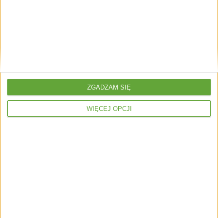
Regulamin plebiscytu na 10. Najpopularniejszych
Sportowców...
ZGADZAM SIĘ
WIĘCEJ OPCJI
Regulamin plebiscytu Nasz Pupil 2019