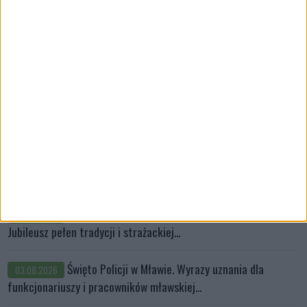
wypoczynku nad wodą
Informacje z Mazowsza 161
05.08.2026
Miliard złotych w pół roku!
04.08.2026
Mazowsze na czele cen korepetycji
04.08.2026
Bartoszowi G. przedstawiono ostateczny kształt
03.08.2026
zarzutu
70-lecie OSP KSRG Gradzanowo Włościańskie.
03.08.2026
Jubileusz pełen tradycji i strażackiej...
Święto Policji w Mławie. Wyrazy uznania dla
03.08.2026
funkcjonariuszy i pracowników mławskiej...