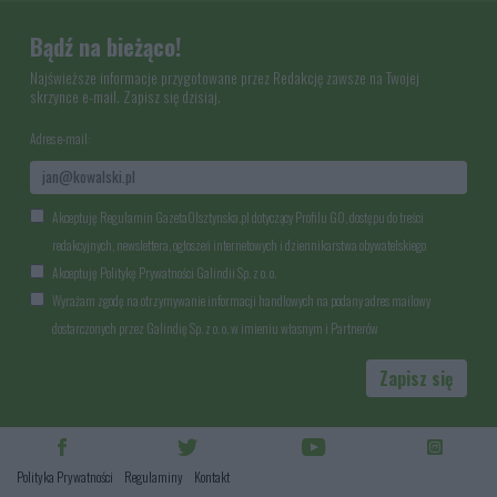
Bądź na bieżąco!
Najświeższe informacje przygotowane przez Redakcję zawsze na Twojej
skrzynce e-mail. Zapisz się dzisiaj.
Adres e-mail:
Akceptuję Regulamin GazetaOlsztynska.pl dotyczący Profilu GO, dostępu do treści
redakcyjnych, newslettera, ogłoszeń internetowych i dziennikarstwa obywatelskiego
Akceptuję Politykę Prywatności Galindii Sp. z o. o.
Wyrażam zgodę na otrzymywanie informacji handlowych na podany adres mailowy
dostarczonych przez Galindię Sp. z o. o. w imieniu własnym i Partnerów
Zapisz się
Polityka Prywatności
Regulaminy
Kontakt