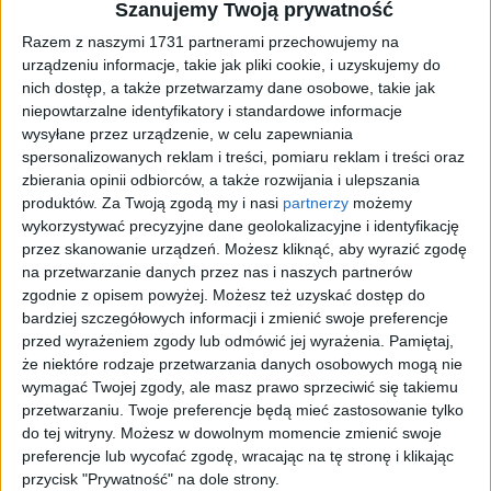
Szanujemy Twoją prywatność
Razem z naszymi 1731 partnerami przechowujemy na
Samorządowiec 2020
urządzeniu informacje, takie jak pliki cookie, i uzyskujemy do
nich dostęp, a także przetwarzamy dane osobowe, takie jak
niepowtarzalne identyfikatory i standardowe informacje
wysyłane przez urządzenie, w celu zapewniania
spersonalizowanych reklam i treści, pomiaru reklam i treści oraz
zbierania opinii odbiorców, a także rozwijania i ulepszania
produktów.
Za Twoją zgodą my i nasi
partnerzy
możemy
wykorzystywać precyzyjne dane geolokalizacyjne i identyfikację
przez skanowanie urządzeń. Możesz kliknąć, aby wyrazić zgodę
na przetwarzanie danych przez nas i naszych partnerów
Regulamin wyborów Miss Czytelników Dziennika Elbląskiego
zgodnie z opisem powyżej. Możesz też uzyskać dostęp do
bardziej szczegółowych informacji i zmienić swoje preferencje
przed wyrażeniem zgody lub odmówić jej wyrażenia.
Pamiętaj,
że niektóre rodzaje przetwarzania danych osobowych mogą nie
wymagać Twojej zgody, ale masz prawo sprzeciwić się takiemu
przetwarzaniu. Twoje preferencje będą mieć zastosowanie tylko
do tej witryny. Możesz w dowolnym momencie zmienić swoje
preferencje lub wycofać zgodę, wracając na tę stronę i klikając
przycisk "Prywatność" na dole strony.