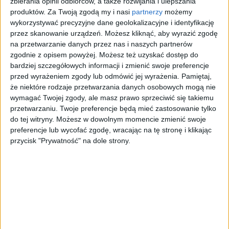
Bóg
zbierania opinii odbiorców, a także rozwijania i ulepszania
produktów.
Za Twoją zgodą my i nasi
partnerzy
możemy
Wiadomości i artykuły
wykorzystywać precyzyjne dane geolokalizacyjne i identyfikację
przez skanowanie urządzeń. Możesz kliknąć, aby wyrazić zgodę
na przetwarzanie danych przez nas i naszych partnerów
W dzisiejszej Ewangelii czytamy, jaką moc
Wołanie
zgodnie z opisem powyżej. Możesz też uzyskać dostęp do
o wiarę
ma nawet maleńka wiara. O Bożych
bardziej szczegółowych informacji i zmienić swoje preferencje
paradoksach i tym, że tylko Bóg wie, co ...
przed wyrażeniem zgody lub odmówić jej wyrażenia.
Pamiętaj,
że niektóre rodzaje przetwarzania danych osobowych mogą nie
wymagać Twojej zgody, ale masz prawo sprzeciwić się takiemu
przetwarzaniu. Twoje preferencje będą mieć zastosowanie tylko
do tej witryny. Możesz w dowolnym momencie zmienić swoje
preferencje lub wycofać zgodę, wracając na tę stronę i klikając
przycisk "Prywatność" na dole strony.
Koronawirus
Plebiscyty
Patronaty
Wiadomości
Ogłoszenia
Reklama
Sport
Nieruchomości
Pracuj u nas
Olsztyn
Motoryzacja
Kontakt