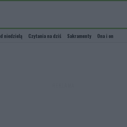
d niedzielą
Czytania na dziś
Sakramenty
Ona i on