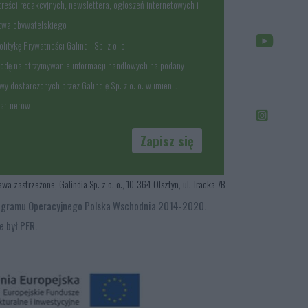
treści redakcyjnych, newslettera, ogłoszeń internetowych i
stwa obywatelskiego
litykę Prywatności Galindii Sp. z o. o.
odę na otrzymywanie informacji handlowych na podany
wy dostarczonych przez Galindię Sp. z o. o. w imieniu
Partnerów
Zapisz się
 zastrzeżone, Galindia Sp. z o. o., 10-364 Olsztyn, ul. Tracka 7B
y Programu Operacyjnego Polska Wschodnia 2014-2020.
e był PFR.