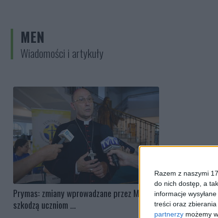
MEN
Wiadomości i artykuły
Razem z naszymi 173
do nich dostęp, a ta
Prymas: zmiany wprowadzane przez MEN
informacje wysyłane 
szkodzą uczniom ...
treści oraz zbierania
partnerzy
możemy wyk