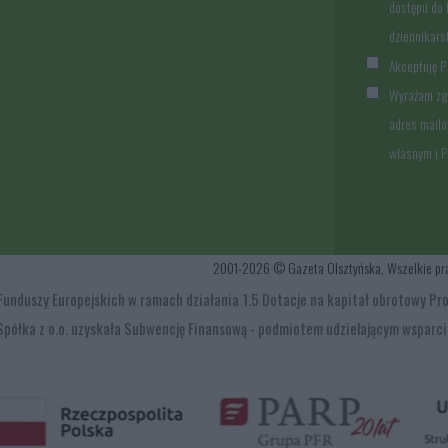
dostępu do 
dziennikar
Akceptuję Po
Wyrażam zg
adres mailo
własnym i 
2001-2026 © Gazeta Olsztyńska, Wszelkie prawa
y z Funduszy Europejskich w ramach działania 1.5 Dotacje na kapitał obrotow
Spółka z o.o. uzyskała Subwencję Finansową - podmiotem udzielającym wsparci