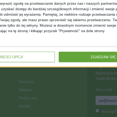
 wyrazić zgodę na przetwarzanie danych przez nas i naszych partneró
uzyskać dostęp do bardziej szczegółowych informacji i zmienić swoje 
b odmówić jej wyrażenia.
Pamiętaj, że niektóre rodzaje przetwarzani
ojej zgody, ale masz prawo sprzeciwić się takiemu przetwarzaniu. Tw
nie tylko do tej witryny. Możesz w dowolnym momencie zmienić swoje 
jąc na tę stronę i klikając przycisk "Prywatność" na dole strony.
IĘCEJ OPCJI
ZGADZAM SIĘ
Bądź na 
Najświeższe i
Twojej skrzynce
Patronaty
Reklama
Adres e-mail:
Pracuj u nas
Kontakt
Akceptuję R