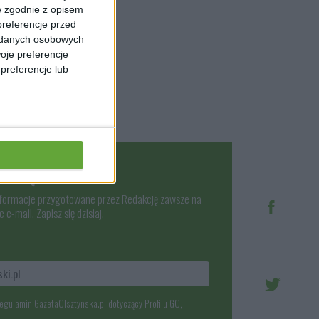
w zgodnie z opisem
preferencje przed
a danych osobowych
oje preferencje
preferencje lub
bieżąco!
nformacje przygotowane przez Redakcję zawsze na
 e-mail. Zapisz się dzisiaj.
egulamin GazetaOlsztynska.pl dotyczący Profilu GO,