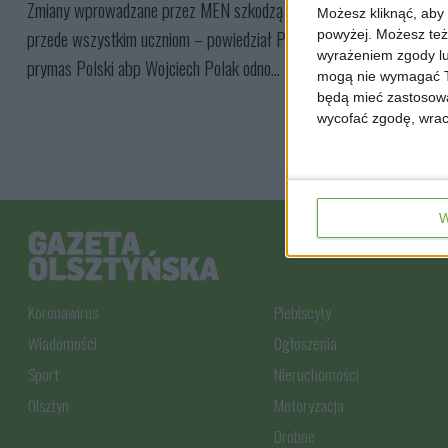
Zmiany wprowadzane przez MEN szkodzą
Możesz kliknąć, aby
przede wszystkim uczniom – powiedział PAP
powyżej. Możesz też 
wyrażeniem zgody lu
prymas Polski abp Wojciech Polak odno...
mogą nie wymagać Tw
będą mieć zastosowa
wycofać zgodę, wraca
W
Koronawirus
Plebiscyty
Wiadomości
Ogłoszenia
Sport
Nieruchomości
Olsztyn
Motoryzacja
Drobne