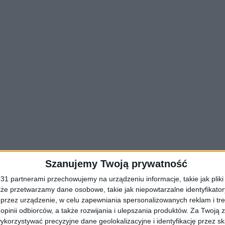
Szanujemy Twoją prywatność
1 partnerami przechowujemy na urządzeniu informacje, takie jak pliki 
kże przetwarzamy dane osobowe, takie jak niepowtarzalne identyfikato
przez urządzenie, w celu zapewniania spersonalizowanych reklam i tre
 opinii odbiorców, a także rozwijania i ulepszania produktów.
Za Twoją z
orzystywać precyzyjne dane geolokalizacyjne i identyfikację przez s