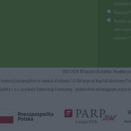
dziennikar
Akceptuję Po
Wyrażam zg
adres mailo
własnym i 
2001-2026 © Gazeta Olsztyńska, Wszelkie prawa
y z Funduszy Europejskich w ramach działania 1.5 Dotacje na kapitał obrotow
Spółka z o.o. uzyskała Subwencję Finansową - podmiotem udzielającym wsparci