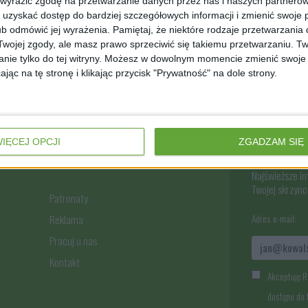
 wyrazić zgodę na przetwarzanie danych przez nas i naszych partneró
uzyskać dostęp do bardziej szczegółowych informacji i zmienić swoje 
b odmówić jej wyrażenia.
Pamiętaj, że niektóre rodzaje przetwarzani
ojej zgody, ale masz prawo sprzeciwić się takiemu przetwarzaniu. Tw
nie tylko do tej witryny. Możesz w dowolnym momencie zmienić swoje 
jąc na tę stronę i klikając przycisk "Prywatność" na dole strony.
IĘCEJ OPCJI
ZGADZAM SIĘ
Bądź na 
Najświeższe i
Twojej skrzynce
Patronaty
Reklama
Adres e-mail:
Pracuj u nas
Kontakt
Akceptuję R
dostępu do 