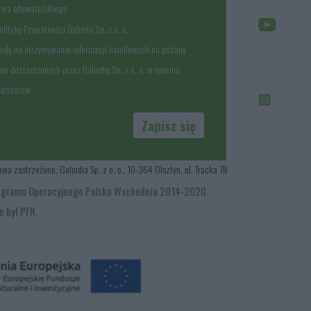
stwa obywatelskiego
litykę Prywatności Galindii Sp. z o. o.
odę na otrzymywanie informacji handlowych na podany
wy dostarczonych przez Galindię Sp. z o. o. w imieniu
Partnerów
Zapisz się
 zastrzeżone, Galindia Sp. z o. o., 10-364 Olsztyn, ul. Tracka 7B
y Programu Operacyjnego Polska Wschodnia 2014-2020.
e był PFR.