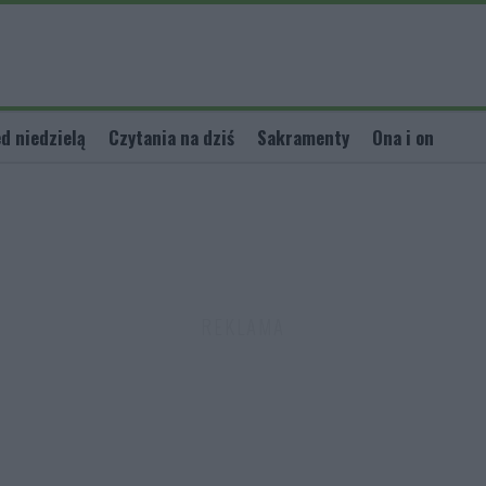
d niedzielą
Czytania na dziś
Sakramenty
Ona i on