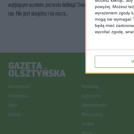
Możesz kliknąć, aby
wątpiącym uczniom, pozwala dotknąć Swoich
powyżej. Możesz też 
ran. Nie jest obojętny i na nasze...
wyrażeniem zgody lu
mogą nie wymagać Tw
będą mieć zastosowa
wycofać zgodę, wraca
W
Koronawirus
Plebiscyty
Wiadomości
Ogłoszenia
Sport
Nieruchomości
Olsztyn
Motoryzacja
Drobne
Praca