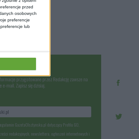
w zgodnie z opisem
preferencje przed
a danych osobowych
oje preferencje
preferencje lub
bieżąco!
nformacje przygotowane przez Redakcję zawsze na
 e-mail. Zapisz się dzisiaj.
egulamin GazetaOlsztynska.pl dotyczący Profilu GO,
treści redakcyjnych, newslettera, ogłoszeń internetowych i