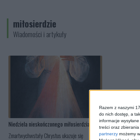
miłosierdzie
Wiadomości i artykuły
Razem z naszymi 173
do nich dostęp, a ta
informacje wysyłane 
Niedziela nieskończonego miłosierdzia
treści oraz zbierania
partnerzy
możemy wyk
Zmartwychwstały Chrystus ukazuje się