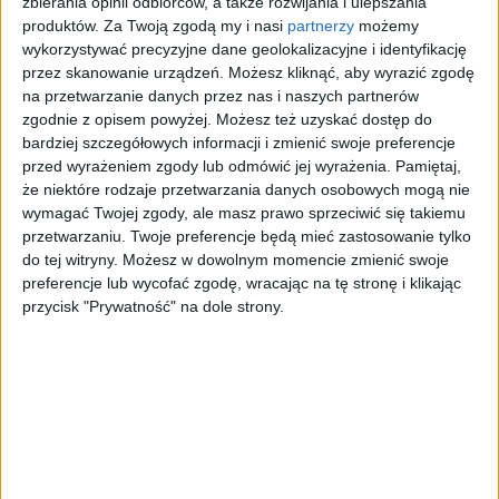
przymnożenie wiary
zbierania opinii odbiorców, a także rozwijania i ulepszania
produktów.
Za Twoją zgodą my i nasi
partnerzy
możemy
Wiadomości i artykuły
wykorzystywać precyzyjne dane geolokalizacyjne i identyfikację
przez skanowanie urządzeń. Możesz kliknąć, aby wyrazić zgodę
na przetwarzanie danych przez nas i naszych partnerów
W dzisiejszej Ewangelii czytamy, jaką moc
Wołanie
zgodnie z opisem powyżej. Możesz też uzyskać dostęp do
o wiarę
ma nawet maleńka wiara. O Bożych
bardziej szczegółowych informacji i zmienić swoje preferencje
paradoksach i tym, że tylko Bóg wie, co ...
przed wyrażeniem zgody lub odmówić jej wyrażenia.
Pamiętaj,
że niektóre rodzaje przetwarzania danych osobowych mogą nie
wymagać Twojej zgody, ale masz prawo sprzeciwić się takiemu
przetwarzaniu. Twoje preferencje będą mieć zastosowanie tylko
do tej witryny. Możesz w dowolnym momencie zmienić swoje
preferencje lub wycofać zgodę, wracając na tę stronę i klikając
przycisk "Prywatność" na dole strony.
Koronawirus
Plebiscyty
Patronaty
Wiadomości
Ogłoszenia
Reklama
Sport
Nieruchomości
Pracuj u nas
Olsztyn
Motoryzacja
Kontakt