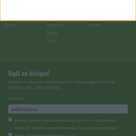
Koronawirus
Plebiscyty
Patronaty
Wiadomości
Ogłoszenia
Reklama
Sport
Nieruchomości
Pracuj u nas
Olsztyn
Motoryzacja
Kontakt
Drobne
Praca
Bądź na bieżąco!
Najświeższe informacje przygotowane przez Redakcję zawsze na Twojej
skrzynce e-mail. Zapisz się dzisiaj.
Adres e-mail:
Akceptuję Regulamin GazetaOlsztynska.pl dotyczący Profilu GO, dostępu do treści
redakcyjnych, newslettera, ogłoszeń internetowych i dziennikarstwa obywatelskiego
Akceptuję Politykę Prywatności Galindii Sp. z o. o.