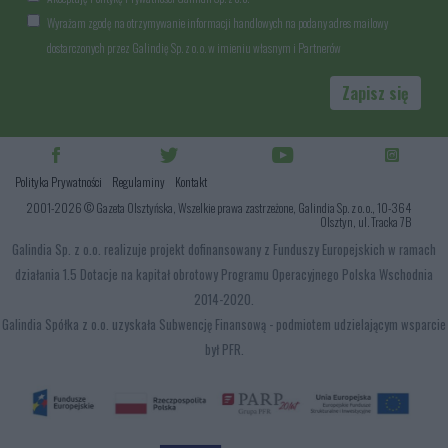
Wyrażam zgodę na otrzymywanie informacji handlowych na podany adres mailowy
dostarczonych przez Galindię Sp. z o. o. w imieniu własnym i Partnerów
Zapisz się
Polityka Prywatności
Regulaminy
Kontakt
2001-2026 © Gazeta Olsztyńska, Wszelkie prawa zastrzeżone, Galindia Sp. z o. o., 10-364
Olsztyn, ul. Tracka 7B
Galindia Sp. z o.o. realizuje projekt dofinansowany z Funduszy Europejskich w ramach
działania 1.5 Dotacje na kapitał obrotowy Programu Operacyjnego Polska Wschodnia
2014-2020.
Galindia Spółka z o.o. uzyskała Subwencję Finansową - podmiotem udzielającym wsparcie
był PFR.