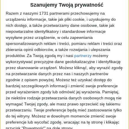
Zmartwychwstały Chrystus ukazuje się
Szanujemy Twoją prywatność
wątpiącym uczniom, pozwala dotknąć Swoich
Razem z naszymi 1731 partnerami przechowujemy na
ran. Nie jest obojętny i na nasze rany, które
urządzeniu informacje, takie jak pliki cookie, i uzyskujemy do
odsłaniamy w czasie spowiedzi. Leczy je
nich dostęp, a także przetwarzamy dane osobowe, takie jak
miłosierdziem.
niepowtarzalne identyfikatory i standardowe informacje
wysyłane przez urządzenie, w celu zapewniania
spersonalizowanych reklam i treści, pomiaru reklam i treści oraz
Warto przeczytać
zbierania opinii odbiorców, a także rozwijania i ulepszania
produktów.
Za Twoją zgodą my i nasi
partnerzy
możemy
wykorzystywać precyzyjne dane geolokalizacyjne i identyfikację
Diecezja świętuje pół tysiąclecia
przez skanowanie urządzeń. Możesz kliknąć, aby wyrazić zgodę
Trzeba zburzyć ten mur
na przetwarzanie danych przez nas i naszych partnerów
Ten absurd trzeba naprawić
zgodnie z opisem powyżej. Możesz też uzyskać dostęp do
bardziej szczegółowych informacji i zmienić swoje preferencje
przed wyrażeniem zgody lub odmówić jej wyrażenia.
Pamiętaj,
że niektóre rodzaje przetwarzania danych osobowych mogą nie
Wieczorem w dniu zmartwychwstania, tam gdzie
wymagać Twojej zgody, ale masz prawo sprzeciwić się takiemu
przetwarzaniu. Twoje preferencje będą mieć zastosowanie tylko
przebywali uczniowie, choć drzwi były zamknięte z
do tej witryny. Możesz w dowolnym momencie zmienić swoje
obawy przed Żydami, przyszedł Jezus, stanął
preferencje lub wycofać zgodę, wracając na tę stronę i klikając
pośrodku i rzekł do nich: «Pokój wam!» A to
przycisk "Prywatność" na dole strony.