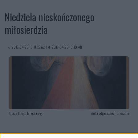
Niedziela nieskończonego
miłosierdzia
2017-04-23 10:11:12(ost. akt: 2017-04-23 10:19:41)
Obraz Jezusa Miłosiernego
Autor zdjęcia: arch. prywatne